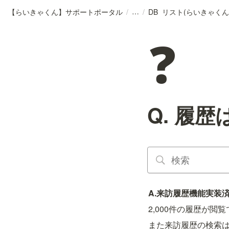
【らいきゃくん】サポートポータル
/
/
DB_リスト(らいきゃくん
❓
Q. 履
A.来訪履歴機能実装
2,000件の履歴が閲
また来訪履歴の検索は