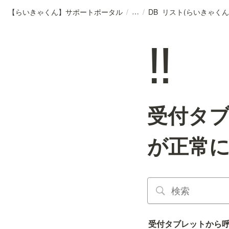
【らいきゃくん】サポートポータル
/
/
DB_リスト(らいきゃくん
‼️
受付タ
が正常
受付タブレットから